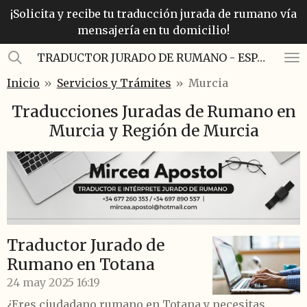
¡Solicita y recibe tu traducción jurada de rumano vía
Ir
mensajería en tu domicilio!
al
contenido
TRADUCTOR JURADO DE RUMANO - ESPAÑOL
principal
Inicio
»
Servicios y Trámites
»
Murcia
Traducciones Juradas de Rumano en
Murcia y Región de Murcia
Traductor Jurado de
Rumano en Totana
24 may 2025
16:19
¿Eres ciudadano rumano en Totana y necesitas