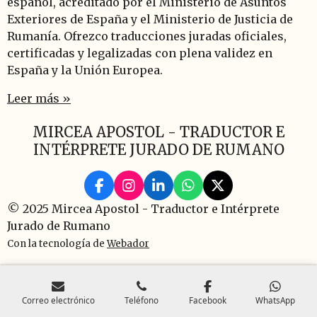
español, acreditado por el Ministerio de Asuntos
Exteriores de España y el Ministerio de Justicia de
Rumanía. Ofrezco traducciones juradas oficiales,
certificadas y legalizadas con plena validez en
España y la Unión Europea.
Leer más »
MIRCEA APOSTOL - TRADUCTOR E
INTÉRPRETE JURADO DE RUMANO
F
I
L
W
X
a
n
i
h
© 2025 Mircea Apostol - Traductor e Intérprete
c
s
n
a
Jurado de Rumano
e
t
k
t
b
a
e
s
Con la tecnología de
Webador
o
g
d
A
o
r
I
p
k
a
n
p
m
Correo electrónico
Teléfono
Facebook
WhatsApp