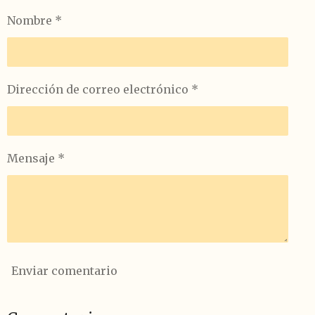
r
r
r
r
Nombre *
t
t
t
t
i
i
i
i
r
r
r
r
Dirección de correo electrónico *
Mensaje *
Enviar comentario