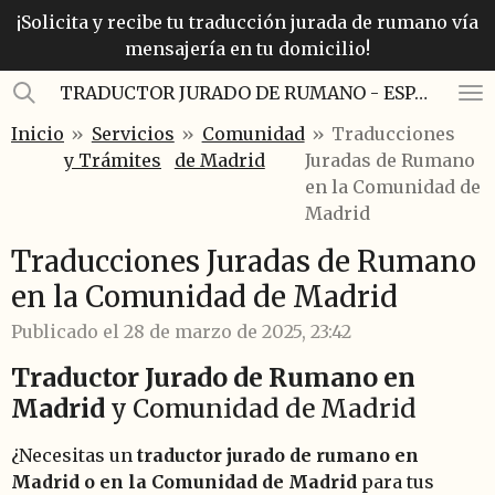
¡Solicita y recibe tu traducción jurada de rumano vía
Ir
mensajería en tu domicilio!
al
contenido
TRADUCTOR JURADO DE RUMANO - ESPAÑOL
principal
Inicio
»
Servicios
»
Comunidad
»
Traducciones
y Trámites
de Madrid
Juradas de Rumano
en la Comunidad de
Madrid
Traducciones Juradas de Rumano
en la Comunidad de Madrid
Publicado el 28 de marzo de 2025, 23:42
Traductor Jurado de Rumano en
Madrid
y Comunidad de Madrid
¿Necesitas un
traductor jurado de rumano en
Madrid o en la Comunidad de Madrid
para tus