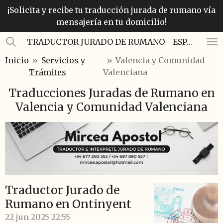
¡Solicita y recibe tu traducción jurada de rumano vía
Ir
mensajería en tu domicilio!
al
contenido
TRADUCTOR JURADO DE RUMANO - ESPAÑOL
principal
Inicio
»
Servicios y
»
Valencia y Comunidad
Trámites
Valenciana
Traducciones Juradas de Rumano en
Valencia y Comunidad Valenciana
Traductor Jurado de
Rumano en Ontinyent
22 jun 2025
22:55