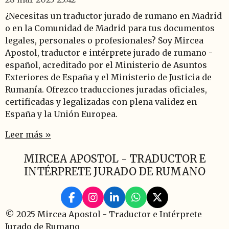
¿Necesitas un traductor jurado de rumano en Madrid
o en la Comunidad de Madrid para tus documentos
legales, personales o profesionales? Soy Mircea
Apostol, traductor e intérprete jurado de rumano -
español, acreditado por el Ministerio de Asuntos
Exteriores de España y el Ministerio de Justicia de
Rumanía. Ofrezco traducciones juradas oficiales,
certificadas y legalizadas con plena validez en
España y la Unión Europea.
Leer más »
MIRCEA APOSTOL - TRADUCTOR E
INTÉRPRETE JURADO DE RUMANO
F
I
L
W
X
a
n
i
h
© 2025 Mircea Apostol - Traductor e Intérprete
c
s
n
a
Jurado de Rumano