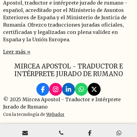
Apostol, traductor e intérprete jurado de rumano -
español, acreditado por el Ministerio de Asuntos
Exteriores de España y el Ministerio de Justicia de
Rumanía. Ofrezco traducciones juradas oficiales,
certificadas y legalizadas con plena validez en
España y la Unión Europea.
Leer más »
MIRCEA APOSTOL - TRADUCTOR E
INTÉRPRETE JURADO DE RUMANO
F
I
L
W
X
a
n
i
h
© 2025 Mircea Apostol - Traductor e Intérprete
c
s
n
a
Jurado de Rumano
e
t
k
t
b
a
e
s
Con la tecnología de
Webador
o
g
d
A
o
r
I
p
k
a
n
p