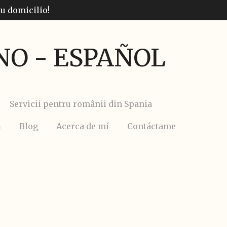
tu domicilio!
O - ESPAÑOL
Servicii pentru românii din Spania
ă
Blog
Acerca de mí
Contáctame