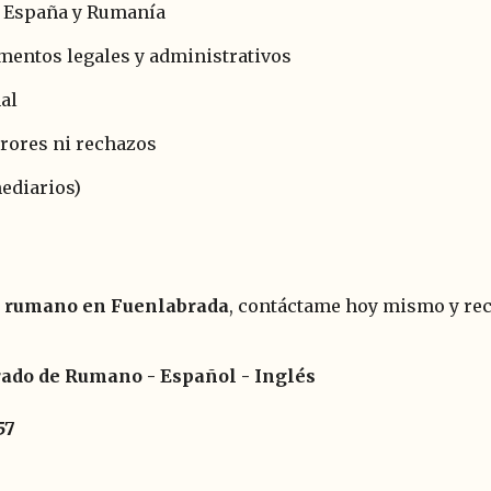
r España y Rumanía
mentos legales y administrativos
al
rrores ni rechazos
mediarios)
de rumano en Fuenlabrada
, contáctame hoy mismo y reci
urado de Rumano - Español - Inglés
57