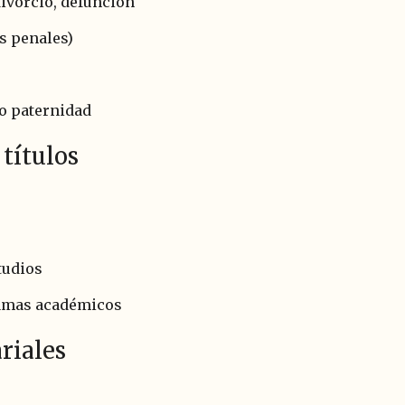
ivorcio, defunción
es penales)
 o paternidad
títulos
tudios
amas académicos
riales