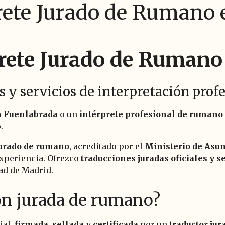
prete Jurado de Rumano
prete Jurado de Rumano
es y servicios de interpretación pro
n Fuenlabrada
o un
intérprete profesional de rumano
.
 jurado de rumano
, acreditado por el
Ministerio de Asun
experiencia. Ofrezco
traducciones juradas oficiales y 
ad de Madrid.
ón jurada de rumano?
ial,
firmada, sellada y certificada
por un
traductor ju