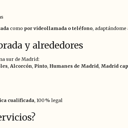
as
rada
como
por videollamada o teléfono
, adaptándome a
brada y alrededores
na sur de Madrid:
les
,
Alcorcón
,
Pinto
,
Humanes de Madrid
,
Madrid cap
ica cualificada
, 100 % legal
ervicios?