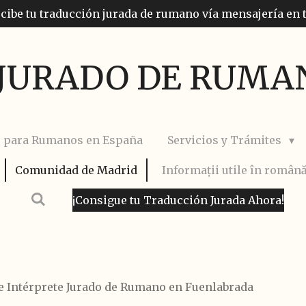
recibe tu traducción jurada de rumano vía mensajería en 
JURADO DE RUMAN
s para Rumanos en España
Servicios y Trámites
Comunidad de Madrid
Informații utile în român
¡Consigue tu Traducción Jurada Ahora!
e Intérprete Jurado de Rumano en Fuenlabrada