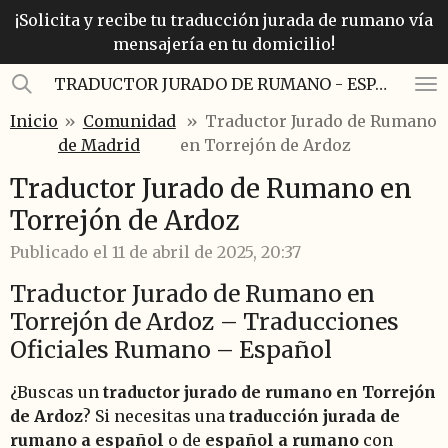
¡Solicita y recibe tu traducción jurada de rumano vía
Ir
mensajería en tu domicilio!
al
contenido
TRADUCTOR JURADO DE RUMANO - ESPAÑOL
principal
Inicio
»
Comunidad
»
Traductor Jurado de Rumano
de Madrid
en Torrejón de Ardoz
Traductor Jurado de Rumano en
Torrejón de Ardoz
Publicado el 11 de abril de 2025, 20:37
Traductor Jurado de Rumano en
Torrejón de Ardoz – Traducciones
Oficiales Rumano – Español
¿Buscas un
traductor jurado de rumano en Torrejón
de Ardoz
? Si necesitas una
traducción jurada de
rumano a español
o de
español a rumano
con