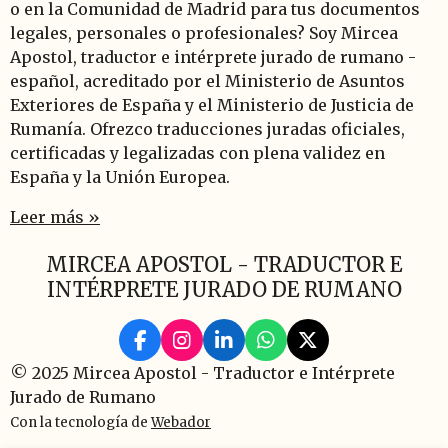
o en la Comunidad de Madrid para tus documentos
legales, personales o profesionales? Soy Mircea
Apostol, traductor e intérprete jurado de rumano -
español, acreditado por el Ministerio de Asuntos
Exteriores de España y el Ministerio de Justicia de
Rumanía. Ofrezco traducciones juradas oficiales,
certificadas y legalizadas con plena validez en
España y la Unión Europea.
Leer más »
MIRCEA APOSTOL - TRADUCTOR E
INTÉRPRETE JURADO DE RUMANO
F
I
L
W
X
a
n
i
h
© 2025 Mircea Apostol - Traductor e Intérprete
c
s
n
a
Jurado de Rumano
e
t
k
t
b
a
e
s
Con la tecnología de
Webador
o
g
d
A